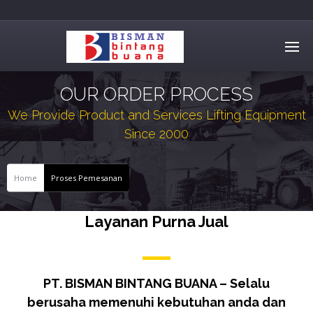
OUR ORDER PROCESS
We Provide Product and Services Lifting Equipment
Since 2000
Home
Proses Pemesanan
Layanan Purna Jual
PT. BISMAN BINTANG BUANA
– Selalu
berusaha memenuhi kebutuhan anda dan