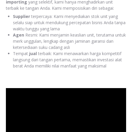
importing
yang selektif, kami hanya menghadirkan unit
terbaik ke tangan Anda. Kami memposisikan diri sebagai:
Supplier
terpercaya: Kami menyediakan stok unit yang
selalu siap untuk mendukung percepatan bisnis Anda tanpa
waktu tunggu yang lama
Agen
Resmi: Kami menjamin keaslian unit, terutama untuk
merk unggulan, lengkap dengan jaminan garansi dan
ketersediaan suku cadang asli
Tempat
jual
terbaik: Kami menawarkan harga kompetitif
langsung dari tangan pertama, memastikan investasi alat
berat Anda memiliki nilai manfaat yang maksimal