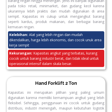
barang ringan hingga menengah. Jenis ini banyak digunakan
pada toko retail, minimarket, dan gudang kecil karena
ukurannya lebih praktis dan mudah digunakan di area
sempit. Kapasitas ini cukup untuk mengangkut barang
seperti kardus, produk makanan, dan berbagai barang
kemasan ringan.
Kelebihan:
Alat yang lebih ringan dan mudah
dikendalikan, harga lebih ekonomis, dan cocok unuk area
kerja sempit
Kekurangan:
Kapasitas angkut yang terbatas, kurang
cocok untuk barang industri berat, dan tidak ideal untuk
operasional intensif dalam skala besar.
Hand Forklift 2 Ton
Kapasitas ini merupakan pilihan yang paling umum
digunakan karena memiliki kemampuan angkut yang lebih
fleksibel. Sehingga, penggunaan ini cocok untuk gudang
distribusi, industri menengah, maupun kebutuhan logistik