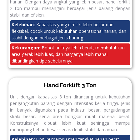
harian. Dengan daya angkut yang lebih besar, hand forklift
2 ton mampu menangani berbagai jenis barang dengan
stabil dan efisien.
Kelebihan:
Kapasitas yang dimiliki lebih besar dan
fleksibel, cocok untuk kebutuhan operasional harian, dan
stabil dengan berbagai jenis barang.
Kekurangan:
Bobot unitnya lebih berat, membutuhkan
area gerak lebih luas, dan harganya lebih mahal
dibandingkan tipe sebelumnya
Hand Forklift 3 Ton
Unit dengan kapasitas 3 ton dirancang untuk kebutuhan
pengangkutan barang dengan intensitas kerja tinggi. Jenis
ini banyak digunakan pada industri besar, pergudangan
skala besar, serta area bongkar muat material berat.
Konstruksinya dibuat lebih kuat sehingga mampu
menopang beban besar secara lebih stabil dan aman.
Kelebihan:
Unit ini mampu mengangkat beban berat,