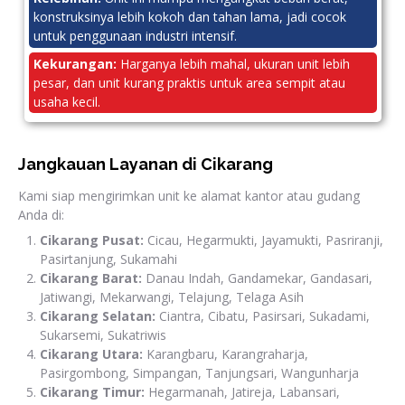
konstruksinya lebih kokoh dan tahan lama, jadi cocok
untuk penggunaan industri intensif.
Kekurangan:
Harganya lebih mahal, ukuran unit lebih
pesar, dan unit kurang praktis untuk area sempit atau
usaha kecil.
Jangkauan Layanan di Cikarang
Kami siap mengirimkan unit ke alamat kantor atau gudang
Anda di:
Cikarang Pusat:
Cicau, Hegarmukti, Jayamukti, Pasriranji,
Pasirtanjung, Sukamahi
Cikarang Barat:
Danau Indah, Gandamekar, Gandasari,
Jatiwangi, Mekarwangi, Telajung, Telaga Asih
Cikarang Selatan:
Ciantra, Cibatu, Pasirsari, Sukadami,
Sukarsemi, Sukatriwis
Cikarang Utara:
Karangbaru, Karangraharja,
Pasirgombong, Simpangan, Tanjungsari, Wangunharja
Cikarang Timur:
Hegarmanah, Jatireja, Labansari,