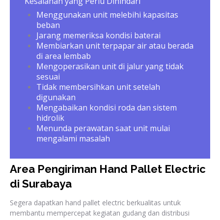
Kesalahan yang Perlu Dihindari
Menggunakan unit melebihi kapasitas
beban
Jarang memeriksa kondisi baterai
Membiarkan unit terpapar air atau berada
di area lembab
Mengoperasikan unit di jalur yang tidak
sesuai
Tidak membersihkan unit setelah
digunakan
Mengabaikan kondisi roda dan sistem
hidrolik
Menunda perawatan saat unit mulai
mengalami masalah
Area Pengiriman Hand Pallet Electric
di Surabaya
Segera dapatkan hand pallet electric berkualitas untuk
membantu mempercepat kegiatan gudang dan distribusi